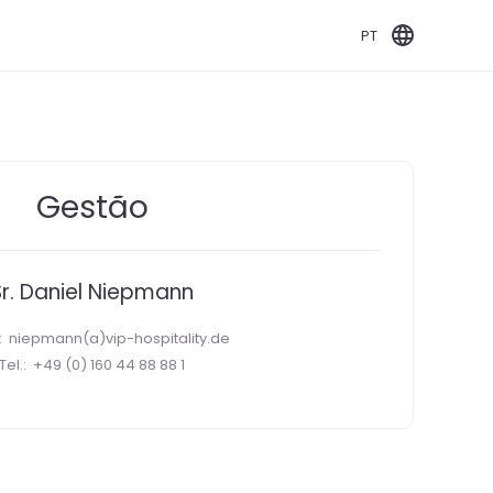
PT
Gestão
Sr. Daniel Niepmann
l:
niepmann(a)vip-hospitality.de
Tel.:
+49 (0) 160 44 88 88 1